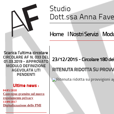
Studio
Dott.ssa Anna Fave
Home
I Nostri Servizi
Modul
Scarica l’ultima circolare
CIRCOLARE AF N. 033 DEL
23/12/2015 -
Circolare 180 de
01.03.2019 - APPROVATO
MODULO DEFINIZIONE
RITENUTA RIDOTTA SU PROVV
AGEVOLATA LITI
PENDENTI
Ultime news ›
04/05/2018
Convegno gratuito sul nuovo
regolamento privacy
13/09/2017
Digitalizzazione delle PMI