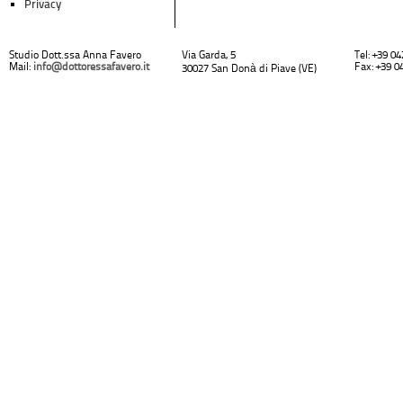
Privacy
Studio Dott.ssa Anna Favero
Via Garda, 5
Tel: +39 0
Mail:
info@dottoressafavero.it
Fax: +39 0
30027 San Donà di Piave (VE)