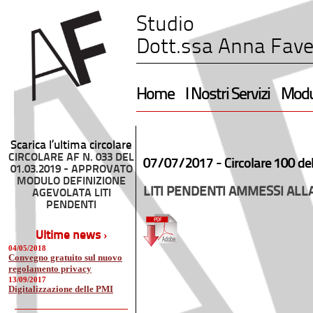
Studio
Dott.ssa Anna Fave
Home
I Nostri Servizi
Modul
Scarica l’ultima circolare
CIRCOLARE AF N. 033 DEL
07/07/2017 -
Circolare 100 de
01.03.2019 - APPROVATO
MODULO DEFINIZIONE
LITI PENDENTI AMMESSI ALLA
AGEVOLATA LITI
PENDENTI
Ultime news ›
04/05/2018
Convegno gratuito sul nuovo
regolamento privacy
13/09/2017
Digitalizzazione delle PMI