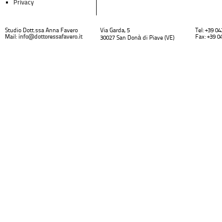
Privacy
Studio Dott.ssa Anna Favero
Via Garda, 5
Tel: +39 0
Mail:
info@dottoressafavero.it
Fax: +39 0
30027 San Donà di Piave (VE)