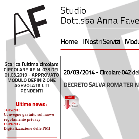
Studio
Dott.ssa Anna Fave
Home
I Nostri Servizi
Modul
Scarica l’ultima circolare
CIRCOLARE AF N. 033 DEL
20/03/2014 -
Circolare 042 de
01.03.2019 - APPROVATO
MODULO DEFINIZIONE
DECRETO SALVA ROMA TER NO
AGEVOLATA LITI
PENDENTI
Ultime news ›
04/05/2018
Convegno gratuito sul nuovo
regolamento privacy
13/09/2017
Digitalizzazione delle PMI