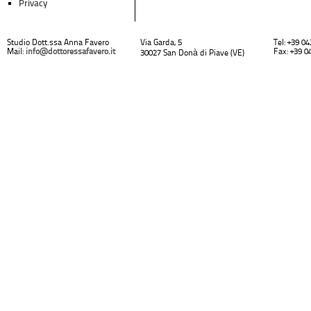
Privacy
Studio Dott.ssa Anna Favero
Via Garda, 5
Tel: +39 0
Mail:
info@dottoressafavero.it
Fax: +39 0
30027 San Donà di Piave (VE)