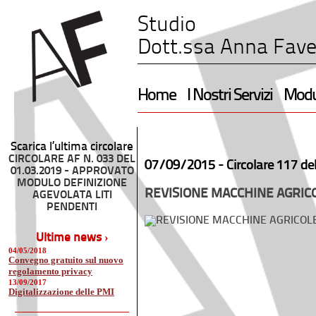
Studio
Dott.ssa Anna Fave
Home
I Nostri Servizi
Modul
Scarica l’ultima circolare
CIRCOLARE AF N. 033 DEL
07/09/2015 -
Circolare 117 de
01.03.2019 - APPROVATO
MODULO DEFINIZIONE
REVISIONE MACCHINE AGRIC
AGEVOLATA LITI
PENDENTI
Ultime news ›
04/05/2018
Convegno gratuito sul nuovo
regolamento privacy
13/09/2017
Digitalizzazione delle PMI