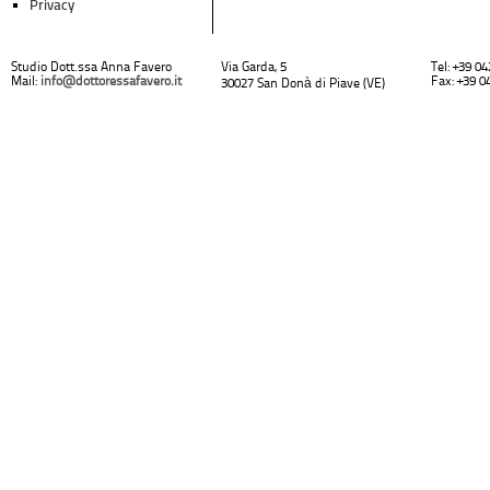
Privacy
Studio Dott.ssa Anna Favero
Via Garda, 5
Tel: +39 0
Mail:
info@dottoressafavero.it
Fax: +39 0
30027 San Donà di Piave (VE)