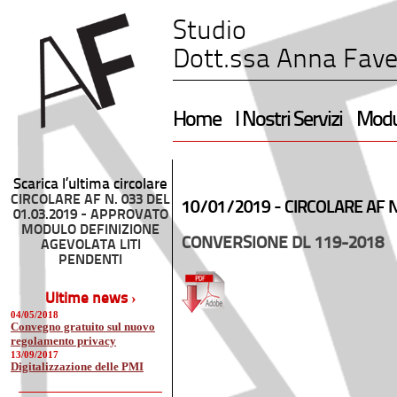
Studio
Dott.ssa Anna Fave
Home
I Nostri Servizi
Modul
Scarica l’ultima circolare
CIRCOLARE AF N. 033 DEL
10/01/2019 -
CIRCOLARE AF N
01.03.2019 - APPROVATO
MODULO DEFINIZIONE
CONVERSIONE DL 119-2018
AGEVOLATA LITI
PENDENTI
Ultime news ›
04/05/2018
Convegno gratuito sul nuovo
regolamento privacy
13/09/2017
Digitalizzazione delle PMI