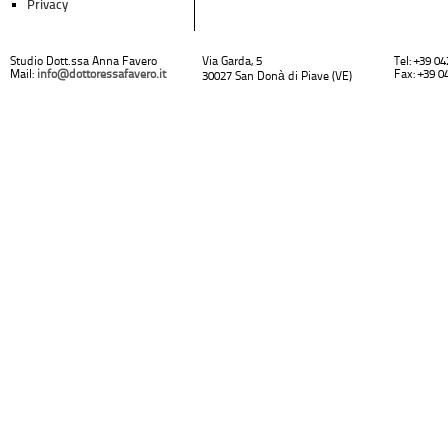
Privacy
Studio Dott.ssa Anna Favero
Via Garda, 5
Tel: +39 0
Mail:
info@dottoressafavero.it
Fax: +39 0
30027 San Donà di Piave (VE)