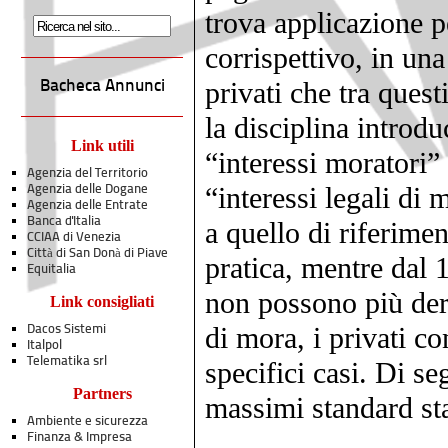
trova applicazione p
corrispettivo, in un
privati che tra ques
Bacheca Annunci
la disciplina introdu
Link utili
“interessi moratori” 
Agenzia del Territorio
“interessi legali di 
Agenzia delle Dogane
Agenzia delle Entrate
Banca d'Italia
a quello di riferime
CCIAA di Venezia
Città di San Donà di Piave
pratica, mentre dal
Equitalia
non possono più dero
Link consigliati
di mora, i privati co
Dacos Sistemi
Italpol
Telematika srl
specifici casi. Di s
Partners
massimi standard stab
Ambiente e sicurezza
Finanza & Impresa