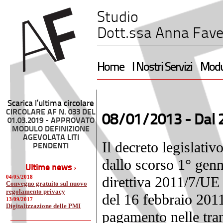
Studio
Dott.ssa Anna Fave
Home
I Nostri Servizi
Modul
Scarica l’ultima circolare
CIRCOLARE AF N. 033 DEL
08/01/2013 -
Dal 
01.03.2019 - APPROVATO
MODULO DEFINIZIONE
AGEVOLATA LITI
Il decreto legislati
PENDENTI
dallo scorso 1° genna
Ultime news ›
04/05/2018
direttiva 2011/7/UE
Convegno gratuito sul nuovo
regolamento privacy
del 16 febbraio 2011 
13/09/2017
Digitalizzazione delle PMI
pagamento nelle tra