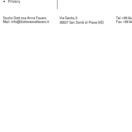
Privacy
Studio Dott.ssa Anna Favero
Via Garda, 5
Tel: +39 0
Mail:
info@dottoressafavero.it
Fax: +39 0
30027 San Donà di Piave (VE)