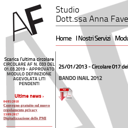
Studio
Dott.ssa Anna Fave
Home
I Nostri Servizi
Modul
Scarica l’ultima circolare
CIRCOLARE AF N. 033 DEL
25/01/2013 -
Circolare 017 de
01.03.2019 - APPROVATO
MODULO DEFINIZIONE
BANDO INAIL 2012
AGEVOLATA LITI
PENDENTI
Ultime news ›
04/05/2018
Convegno gratuito sul nuovo
regolamento privacy
13/09/2017
Digitalizzazione delle PMI