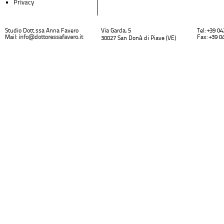
Privacy
Studio Dott.ssa Anna Favero
Via Garda, 5
Tel: +39 0
Mail:
info@dottoressafavero.it
Fax: +39 0
30027 San Donà di Piave (VE)