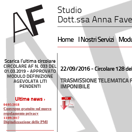
Studio
Dott.ssa Anna Fave
Home
I Nostri Servizi
Modul
Scarica l’ultima circolare
CIRCOLARE AF N. 033 DEL
22/09/2016 -
Circolare 128 de
01.03.2019 - APPROVATO
MODULO DEFINIZIONE
TRASMISSIONE TELEMATICA 
AGEVOLATA LITI
PENDENTI
IMPONIBILE
Ultime news ›
04/05/2018
Convegno gratuito sul nuovo
regolamento privacy
13/09/2017
Digitalizzazione delle PMI