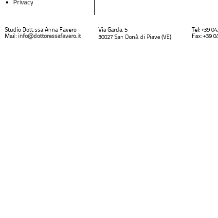
Privacy
Studio Dott.ssa Anna Favero
Via Garda, 5
Tel: +39 0
Mail:
info@dottoressafavero.it
Fax: +39 0
30027 San Donà di Piave (VE)