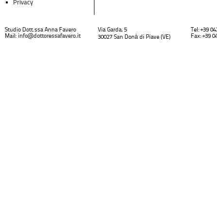
Privacy
Studio Dott.ssa Anna Favero
Via Garda, 5
Tel: +39 0
Mail:
info@dottoressafavero.it
Fax: +39 0
30027 San Donà di Piave (VE)