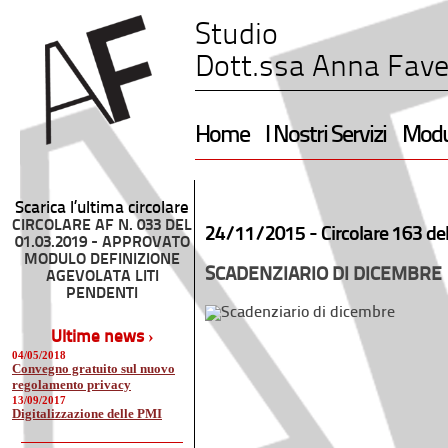
Studio
Dott.ssa Anna Fave
Home
I Nostri Servizi
Modul
Scarica l’ultima circolare
CIRCOLARE AF N. 033 DEL
24/11/2015 -
Circolare 163 de
01.03.2019 - APPROVATO
MODULO DEFINIZIONE
SCADENZIARIO DI DICEMBRE
AGEVOLATA LITI
PENDENTI
Ultime news ›
04/05/2018
Convegno gratuito sul nuovo
regolamento privacy
13/09/2017
Digitalizzazione delle PMI