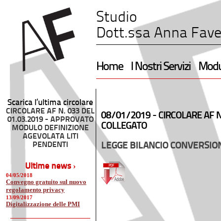
Studio
Dott.ssa Anna Fave
Home
I Nostri Servizi
Modul
Scarica l’ultima circolare
CIRCOLARE AF N. 033 DEL
08/01/2019 -
CIRCOLARE AF N
01.03.2019 - APPROVATO
COLLEGATO
MODULO DEFINIZIONE
AGEVOLATA LITI
PENDENTI
LEGGE BILANCIO CONVERSIO
Ultime news ›
04/05/2018
Convegno gratuito sul nuovo
regolamento privacy
13/09/2017
Digitalizzazione delle PMI