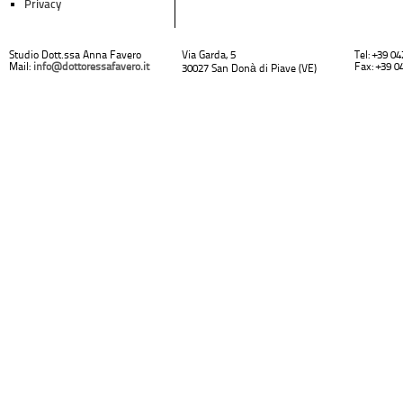
Privacy
Studio Dott.ssa Anna Favero
Via Garda, 5
Tel: +39 0
Mail:
info@dottoressafavero.it
Fax: +39 0
30027 San Donà di Piave (VE)