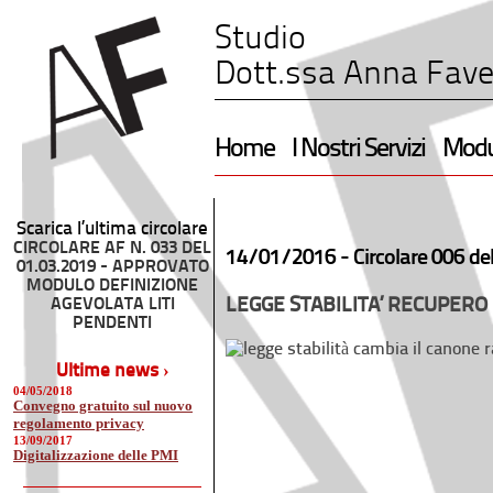
Studio
Dott.ssa Anna Fave
Home
I Nostri Servizi
Modul
Scarica l’ultima circolare
CIRCOLARE AF N. 033 DEL
14/01/2016 -
Circolare 006 de
01.03.2019 - APPROVATO
MODULO DEFINIZIONE
AGEVOLATA LITI
LEGGE STABILITA’ RECUPERO
PENDENTI
Ultime news ›
04/05/2018
Convegno gratuito sul nuovo
regolamento privacy
13/09/2017
Digitalizzazione delle PMI