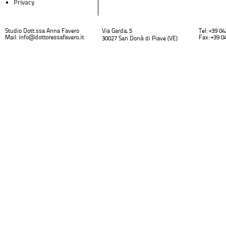
Privacy
Studio Dott.ssa Anna Favero
Via Garda, 5
Tel: +39 0
Mail:
info@dottoressafavero.it
Fax: +39 0
30027 San Donà di Piave (VE)