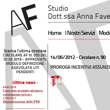
Studio
Dott.ssa Anna Fave
Home
I Nostri Servizi
Modul
Scarica l’ultima circolare
CIRCOLARE AF N. 033 DEL
14/06/2012 -
Circolare n. 90
01.03.2019 - APPROVATO
MODULO DEFINIZIONE
PROROGA INCENTIVI ASSUNZ
AGEVOLATA LITI
PENDENTI
Ultime news ›
04/05/2018
Convegno gratuito sul nuovo
regolamento privacy
13/09/2017
Digitalizzazione delle PMI