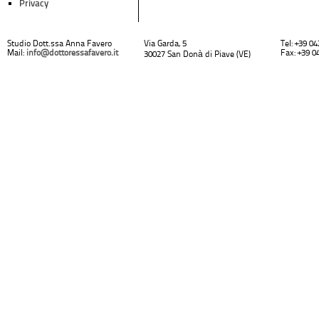
Privacy
Studio Dott.ssa Anna Favero
Via Garda, 5
Tel: +39 0
Mail:
info@dottoressafavero.it
Fax: +39 0
30027 San Donà di Piave (VE)