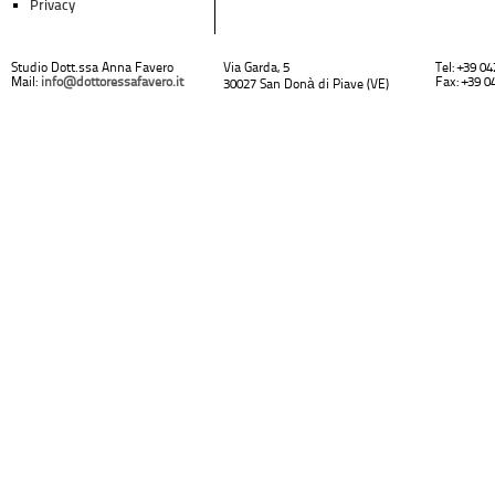
Privacy
Studio Dott.ssa Anna Favero
Via Garda, 5
Tel: +39 0
Mail:
info@dottoressafavero.it
Fax: +39 0
30027 San Donà di Piave (VE)