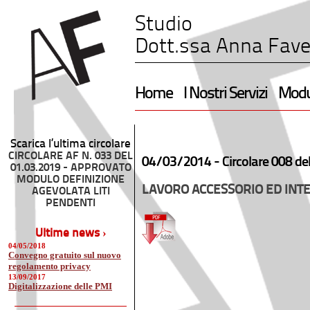
Studio
Dott.ssa Anna Fave
Home
I Nostri Servizi
Modul
Scarica l’ultima circolare
CIRCOLARE AF N. 033 DEL
04/03/2014 -
Circolare 008 de
01.03.2019 - APPROVATO
MODULO DEFINIZIONE
LAVORO ACCESSORIO ED INTE
AGEVOLATA LITI
PENDENTI
Ultime news ›
04/05/2018
Convegno gratuito sul nuovo
regolamento privacy
13/09/2017
Digitalizzazione delle PMI