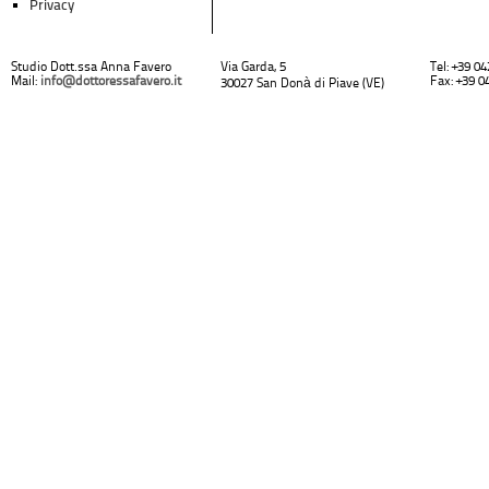
Privacy
Studio Dott.ssa Anna Favero
Via Garda, 5
Tel: +39 0
Mail:
info@dottoressafavero.it
Fax: +39 0
30027 San Donà di Piave (VE)