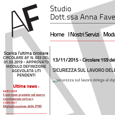
Studio
Dott.ssa Anna Fave
Home
I Nostri Servizi
Modul
Scarica l’ultima circolare
CIRCOLARE AF N. 033 DEL
13/11/2015 -
Circolare 159 de
01.03.2019 - APPROVATO
MODULO DEFINIZIONE
SICUREZZA SUL LAVORO DEL
AGEVOLATA LITI
PENDENTI
Ultime news ›
04/05/2018
Convegno gratuito sul nuovo
regolamento privacy
13/09/2017
Digitalizzazione delle PMI