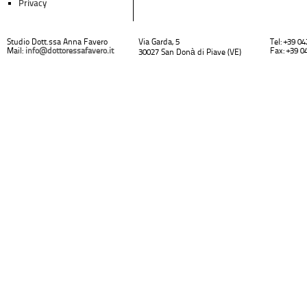
Privacy
Studio Dott.ssa Anna Favero
Via Garda, 5
Tel: +39 0
Mail:
info@dottoressafavero.it
Fax: +39 0
30027 San Donà di Piave (VE)