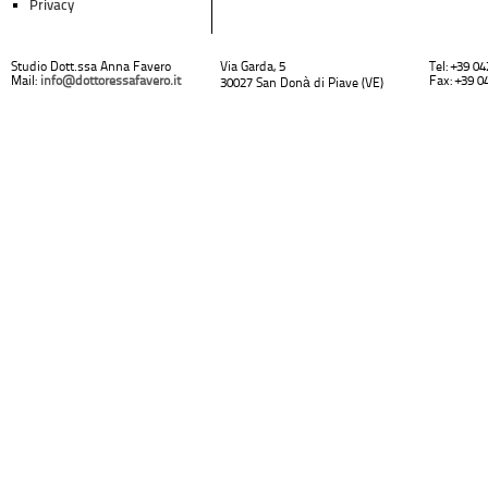
Privacy
Studio Dott.ssa Anna Favero
Via Garda, 5
Tel: +39 0
Mail:
info@dottoressafavero.it
Fax: +39 0
30027 San Donà di Piave (VE)