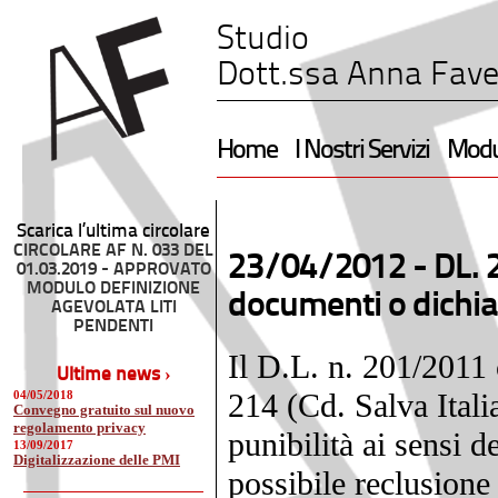
Studio
Dott.ssa Anna Fave
Home
I Nostri Servizi
Modul
Scarica l’ultima circolare
CIRCOLARE AF N. 033 DEL
23/04/2012 -
DL. 
01.03.2019 - APPROVATO
MODULO DEFINIZIONE
documenti o dichia
AGEVOLATA LITI
PENDENTI
Il D.L. n. 201/2011 
Ultime news ›
214 (Cd. Salva Italia
04/05/2018
Convegno gratuito sul nuovo
regolamento privacy
punibilità ai sensi 
13/09/2017
Digitalizzazione delle PMI
possibile reclusione 