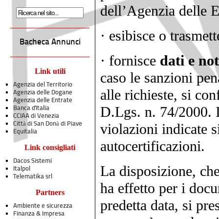
dell’Agenzia delle E
· esibisce o trasmet
Bacheca Annunci
· fornisce
dati e not
Link utili
caso le sanzioni pen
Agenzia del Territorio
alle richieste, si con
Agenzia delle Dogane
Agenzia delle Entrate
D.Lgs. n. 74/2000. 
Banca d'Italia
CCIAA di Venezia
Città di San Donà di Piave
violazioni indicate s
Equitalia
autocertificazioni.
Link consigliati
Dacos Sistemi
La disposizione, che 
Italpol
Telematika srl
ha effetto per i doc
Partners
predetta data, si pre
Ambiente e sicurezza
Finanza & Impresa