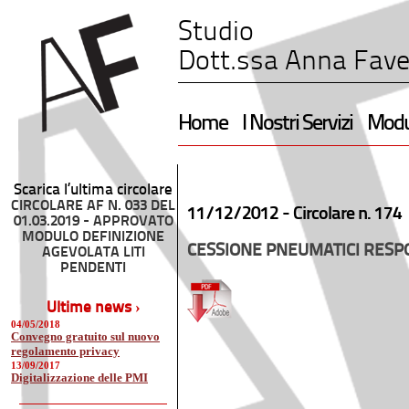
Studio
Dott.ssa Anna Fave
Home
I Nostri Servizi
Modul
Scarica l’ultima circolare
CIRCOLARE AF N. 033 DEL
11/12/2012 -
Circolare n. 174
01.03.2019 - APPROVATO
MODULO DEFINIZIONE
CESSIONE PNEUMATICI RESP
AGEVOLATA LITI
PENDENTI
Ultime news ›
04/05/2018
Convegno gratuito sul nuovo
regolamento privacy
13/09/2017
Digitalizzazione delle PMI