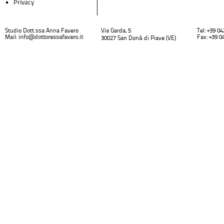
Privacy
Studio Dott.ssa Anna Favero
Via Garda, 5
Tel: +39 0
Mail:
info@dottoressafavero.it
Fax: +39 0
30027 San Donà di Piave (VE)