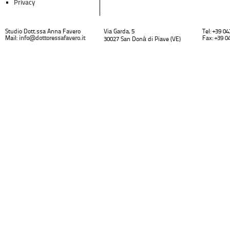
Privacy
Studio Dott.ssa Anna Favero
Via Garda, 5
Tel: +39 0
Mail:
info@dottoressafavero.it
Fax: +39 0
30027 San Donà di Piave (VE)