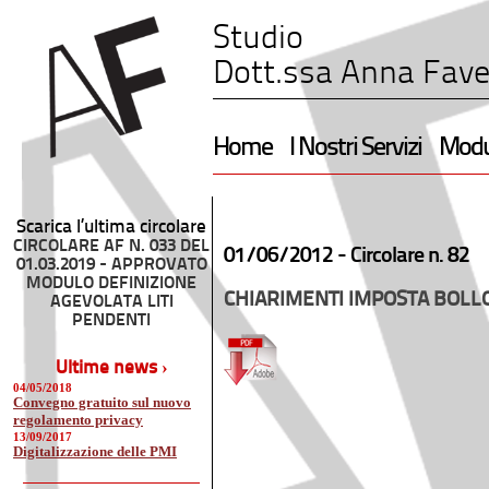
Studio
Dott.ssa Anna Fave
Home
I Nostri Servizi
Modul
Scarica l’ultima circolare
CIRCOLARE AF N. 033 DEL
01/06/2012 -
Circolare n. 82
01.03.2019 - APPROVATO
MODULO DEFINIZIONE
CHIARIMENTI IMPOSTA BOLLO
AGEVOLATA LITI
PENDENTI
Ultime news ›
04/05/2018
Convegno gratuito sul nuovo
regolamento privacy
13/09/2017
Digitalizzazione delle PMI