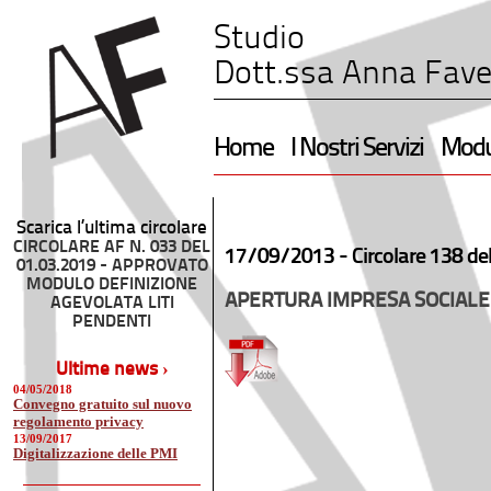
Studio
Dott.ssa Anna Fave
Home
I Nostri Servizi
Modul
Scarica l’ultima circolare
CIRCOLARE AF N. 033 DEL
17/09/2013 -
Circolare 138 de
01.03.2019 - APPROVATO
MODULO DEFINIZIONE
APERTURA IMPRESA SOCIALE
AGEVOLATA LITI
PENDENTI
Ultime news ›
04/05/2018
Convegno gratuito sul nuovo
regolamento privacy
13/09/2017
Digitalizzazione delle PMI