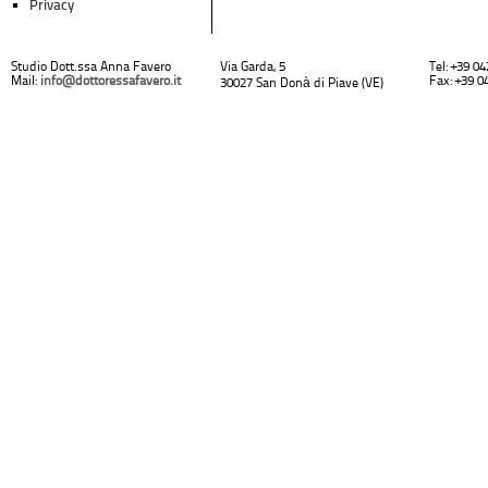
Privacy
Studio Dott.ssa Anna Favero
Via Garda, 5
Tel: +39 0
Mail:
info@dottoressafavero.it
Fax: +39 0
30027 San Donà di Piave (VE)