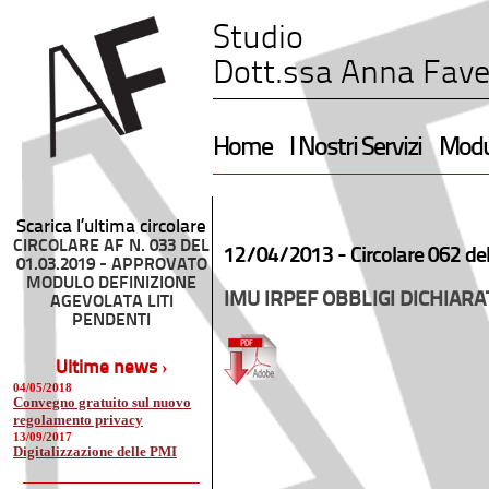
Studio
Dott.ssa Anna Fave
Home
I Nostri Servizi
Modul
Scarica l’ultima circolare
CIRCOLARE AF N. 033 DEL
12/04/2013 -
Circolare 062 de
01.03.2019 - APPROVATO
MODULO DEFINIZIONE
IMU IRPEF OBBLIGI DICHIARAT
AGEVOLATA LITI
PENDENTI
Ultime news ›
04/05/2018
Convegno gratuito sul nuovo
regolamento privacy
13/09/2017
Digitalizzazione delle PMI