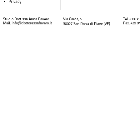
Privacy
Studio Dott.ssa Anna Favero
Via Garda, 5
Tel: +39 0
Mail:
info@dottoressafavero.it
Fax: +39 0
30027 San Donà di Piave (VE)