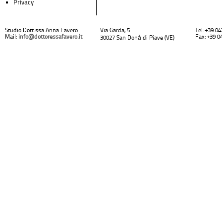
Privacy
Studio Dott.ssa Anna Favero
Via Garda, 5
Tel: +39 0
Mail:
info@dottoressafavero.it
Fax: +39 0
30027 San Donà di Piave (VE)