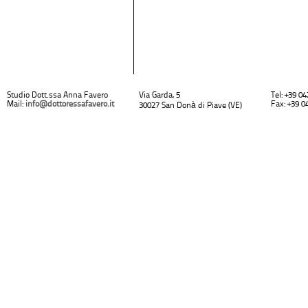
Studio Dott.ssa Anna Favero
Via Garda, 5
Tel: +39 0
Mail:
info@dottoressafavero.it
Fax: +39 0
30027 San Donà di Piave (VE)