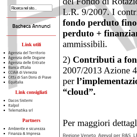
del Fondo di Rotazi
L.R. 9/2007. I contr
fondo perduto fino
Bacheca Annunci
perduto + finanzia
ammissibili.
Link utili
Agenzia del Territorio
2)
Contributi a fo
Agenzia delle Dogane
Agenzia delle Entrate
2007/2013 Azione 4
Banca d'Italia
CCIAA di Venezia
Città di San Donà di Piave
per
l’implementazion
Equitalia
“cloud”.
Link consigliati
Dacos Sistemi
Italpol
Telematika srl
Partners
Per maggiori dettagli
Ambiente e sicurezza
Finanza & Impresa
Regione
Veneto_Agevo
l per R&S_