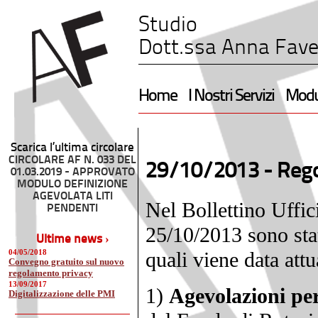
Studio
Dott.ssa Anna Fave
Home
I Nostri Servizi
Modul
Scarica l’ultima circolare
CIRCOLARE AF N. 033 DEL
29/10/2013 -
Rego
01.03.2019 - APPROVATO
MODULO DEFINIZIONE
AGEVOLATA LITI
Nel Bollettino Uffi
PENDENTI
25/10/2013 sono stat
Ultime news ›
04/05/2018
quali viene data attu
Convegno gratuito sul nuovo
regolamento privacy
13/09/2017
1)
Agevolazioni per
Digitalizzazione delle PMI