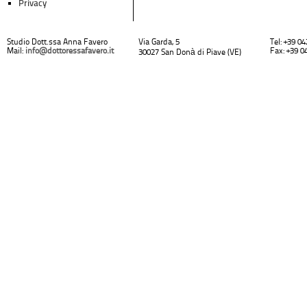
Privacy
Studio Dott.ssa Anna Favero
Via Garda, 5
Tel: +39 0
Mail:
info@dottoressafavero.it
Fax: +39 0
30027 San Donà di Piave (VE)