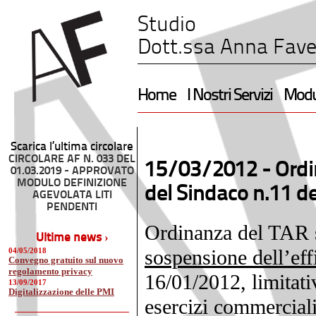
Studio
Dott.ssa Anna Fave
Home
I Nostri Servizi
Modul
Scarica l’ultima circolare
CIRCOLARE AF N. 033 DEL
15/03/2012 -
Ordi
01.03.2019 - APPROVATO
MODULO DEFINIZIONE
del Sindaco n.11 
AGEVOLATA LITI
PENDENTI
Ordinanza del TAR s
Ultime news ›
sospensione dell’eff
04/05/2018
Convegno gratuito sul nuovo
regolamento privacy
16/01/2012, limitati
13/09/2017
Digitalizzazione delle PMI
esercizi commerciali 