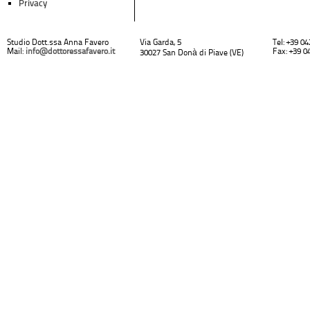
Privacy
Studio Dott.ssa Anna Favero
Via Garda, 5
Tel: +39 0
Mail:
info@dottoressafavero.it
Fax: +39 0
30027 San Donà di Piave (VE)