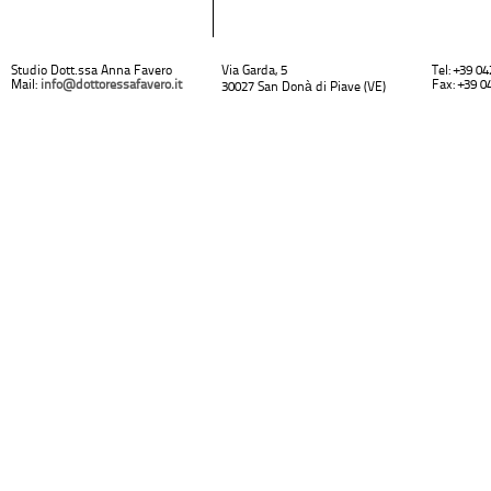
Studio Dott.ssa Anna Favero
Via Garda, 5
Tel: +39 0
Mail:
info@dottoressafavero.it
Fax: +39 0
30027 San Donà di Piave (VE)