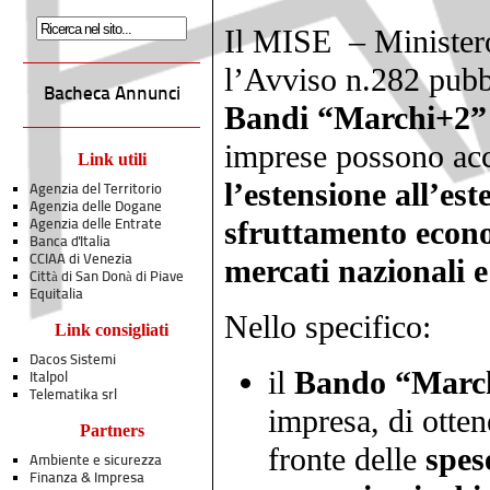
Il MISE – Minister
l’Avviso n.282 pubbl
Bacheca Annunci
Bandi “Marchi+2” 
imprese possono ac
Link utili
l’estensione all’est
Agenzia del Territorio
Agenzia delle Dogane
sfruttamento econo
Agenzia delle Entrate
Banca d'Italia
CCIAA di Venezia
mercati nazionali e
Città di San Donà di Piave
Equitalia
Nello specifico:
Link consigliati
Dacos Sistemi
il
Bando “Marc
Italpol
Telematika srl
impresa, di otte
Partners
fronte delle
spes
Ambiente e sicurezza
Finanza & Impresa