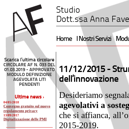
Studio
Dott.ssa Anna Fave
Home
I Nostri Servizi
Modul
Scarica l’ultima circolare
CIRCOLARE AF N. 033 DEL
11/12/2015 -
Stru
01.03.2019 - APPROVATO
MODULO DEFINIZIONE
dell’innovazione
AGEVOLATA LITI
PENDENTI
Desideriamo segnala
Ultime news ›
agevolativi a soste
04/05/2018
Convegno gratuito sul nuovo
regolamento privacy
che si affianca, all
13/09/2017
Digitalizzazione delle PMI
2015-2019.