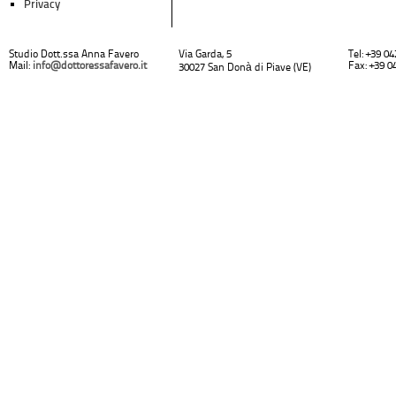
Privacy
Studio Dott.ssa Anna Favero
Via Garda, 5
Tel: +39 0
Mail:
info@dottoressafavero.it
Fax: +39 0
30027 San Donà di Piave (VE)