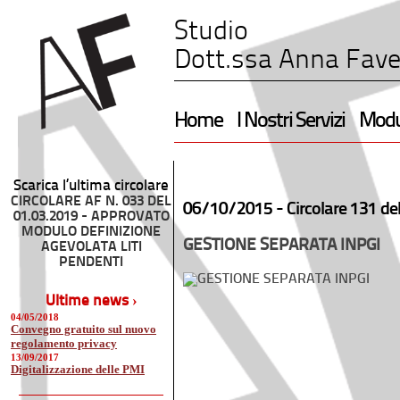
Studio
Dott.ssa Anna Fave
Home
I Nostri Servizi
Modul
Scarica l’ultima circolare
CIRCOLARE AF N. 033 DEL
06/10/2015 -
Circolare 131 de
01.03.2019 - APPROVATO
MODULO DEFINIZIONE
GESTIONE SEPARATA INPGI
AGEVOLATA LITI
PENDENTI
Ultime news ›
04/05/2018
Convegno gratuito sul nuovo
regolamento privacy
13/09/2017
Digitalizzazione delle PMI