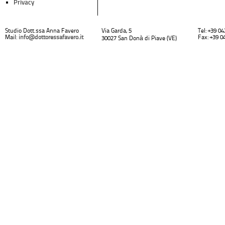
Privacy
Studio Dott.ssa Anna Favero
Via Garda, 5
Tel: +39 0
Mail:
info@dottoressafavero.it
Fax: +39 0
30027 San Donà di Piave (VE)