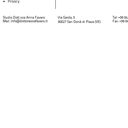
Privacy
Studio Dott.ssa Anna Favero
Via Garda, 5
Tel: +39 0
Mail:
info@dottoressafavero.it
Fax: +39 0
30027 San Donà di Piave (VE)