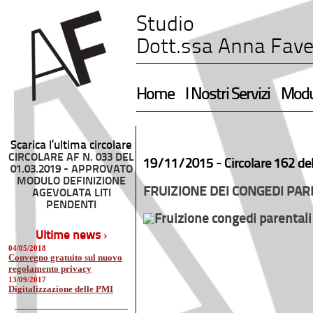
Studio
Dott.ssa Anna Fave
Home
I Nostri Servizi
Modul
Scarica l’ultima circolare
CIRCOLARE AF N. 033 DEL
19/11/2015 -
Circolare 162 de
01.03.2019 - APPROVATO
MODULO DEFINIZIONE
FRUIZIONE DEI CONGEDI PAR
AGEVOLATA LITI
PENDENTI
Ultime news ›
04/05/2018
Convegno gratuito sul nuovo
regolamento privacy
13/09/2017
Digitalizzazione delle PMI