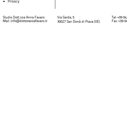
Privacy
Studio Dott.ssa Anna Favero
Via Garda, 5
Tel: +39 0
Mail:
info@dottoressafavero.it
Fax: +39 0
30027 San Donà di Piave (VE)