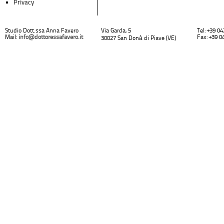
Privacy
Studio Dott.ssa Anna Favero
Via Garda, 5
Tel: +39 0
Mail:
info@dottoressafavero.it
Fax: +39 0
30027 San Donà di Piave (VE)