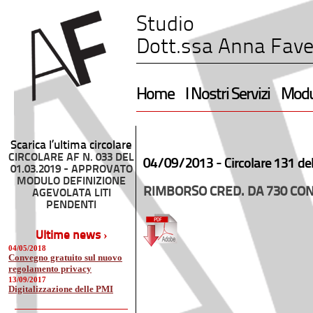
Studio
Dott.ssa Anna Fave
Home
I Nostri Servizi
Modul
Scarica l’ultima circolare
CIRCOLARE AF N. 033 DEL
04/09/2013 -
Circolare 131 de
01.03.2019 - APPROVATO
MODULO DEFINIZIONE
RIMBORSO CRED. DA 730 CONT
AGEVOLATA LITI
PENDENTI
Ultime news ›
04/05/2018
Convegno gratuito sul nuovo
regolamento privacy
13/09/2017
Digitalizzazione delle PMI