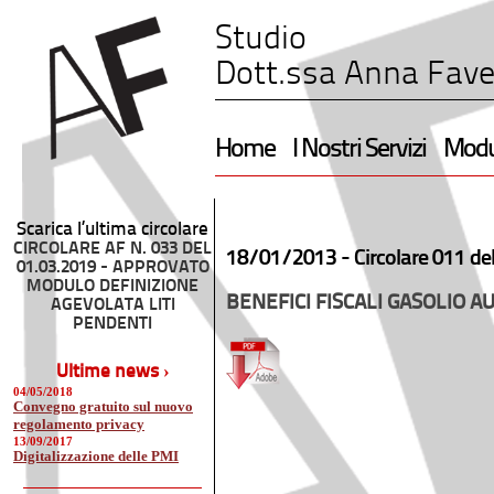
Studio
Dott.ssa Anna Fave
Home
I Nostri Servizi
Modul
Scarica l’ultima circolare
CIRCOLARE AF N. 033 DEL
18/01/2013 -
Circolare 011 de
01.03.2019 - APPROVATO
MODULO DEFINIZIONE
BENEFICI FISCALI GASOLIO A
AGEVOLATA LITI
PENDENTI
Ultime news ›
04/05/2018
Convegno gratuito sul nuovo
regolamento privacy
13/09/2017
Digitalizzazione delle PMI