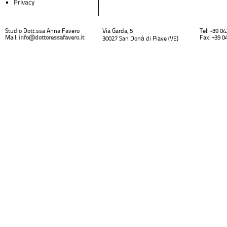
Privacy
Studio Dott.ssa Anna Favero
Via Garda, 5
Tel: +39 0
Mail:
info@dottoressafavero.it
Fax: +39 0
30027 San Donà di Piave (VE)