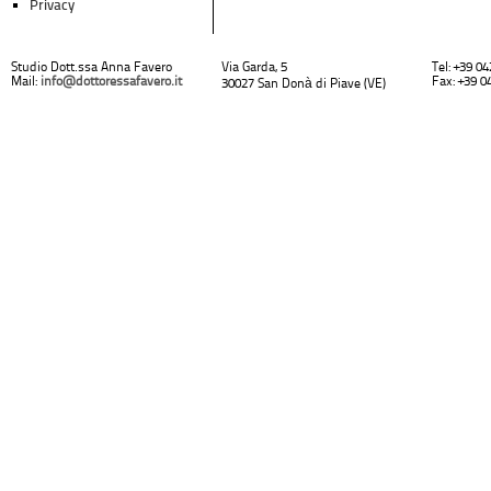
Privacy
Studio Dott.ssa Anna Favero
Via Garda, 5
Tel: +39 0
Mail:
info@dottoressafavero.it
Fax: +39 0
30027 San Donà di Piave (VE)