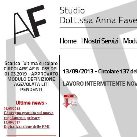
Studio
Dott.ssa Anna Fave
Home
I Nostri Servizi
Modul
Scarica l’ultima circolare
CIRCOLARE AF N. 033 DEL
13/09/2013 -
Circolare 137 de
01.03.2019 - APPROVATO
MODULO DEFINIZIONE
LAVORO INTERMITTENTE NOV
AGEVOLATA LITI
PENDENTI
Ultime news ›
04/05/2018
Convegno gratuito sul nuovo
regolamento privacy
13/09/2017
Digitalizzazione delle PMI