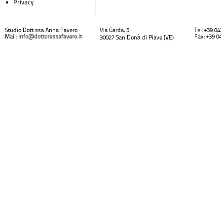
Privacy
Studio Dott.ssa Anna Favero
Via Garda, 5
Tel: +39 0
Mail:
info@dottoressafavero.it
Fax: +39 0
30027 San Donà di Piave (VE)