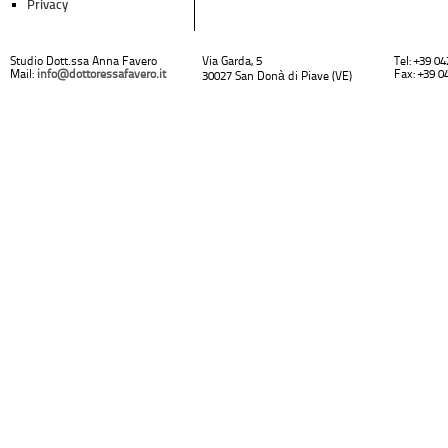
Privacy
Studio Dott.ssa Anna Favero
Via Garda, 5
Tel: +39 0
Mail:
info@dottoressafavero.it
Fax: +39 0
30027 San Donà di Piave (VE)