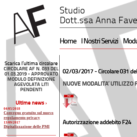
Studio
Dott.ssa Anna Fave
Home
I Nostri Servizi
Modul
Scarica l’ultima circolare
CIRCOLARE AF N. 033 DEL
02/03/2017 -
Circolare 031 de
01.03.2019 - APPROVATO
MODULO DEFINIZIONE
NUOVE MODALITA’ UTILIZZO 
AGEVOLATA LITI
PENDENTI
Ultime news ›
04/05/2018
Convegno gratuito sul nuovo
regolamento privacy
Autorizzazione addebito F24
13/09/2017
Digitalizzazione delle PMI