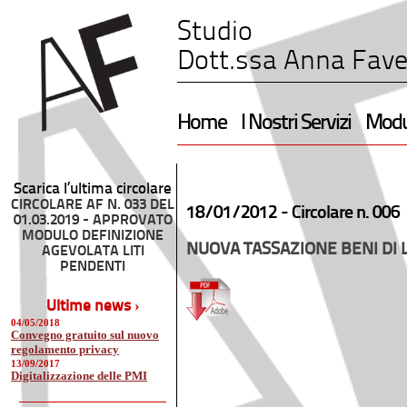
Studio
Dott.ssa Anna Fave
Home
I Nostri Servizi
Modul
Scarica l’ultima circolare
CIRCOLARE AF N. 033 DEL
18/01/2012 -
Circolare n. 006
01.03.2019 - APPROVATO
MODULO DEFINIZIONE
NUOVA TASSAZIONE BENI DI 
AGEVOLATA LITI
PENDENTI
Ultime news ›
04/05/2018
Convegno gratuito sul nuovo
regolamento privacy
13/09/2017
Digitalizzazione delle PMI