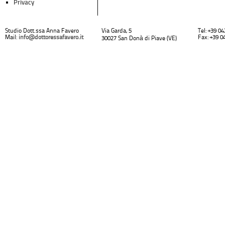
Privacy
Studio Dott.ssa Anna Favero
Via Garda, 5
Tel: +39 0
Mail:
info@dottoressafavero.it
Fax: +39 0
30027 San Donà di Piave (VE)