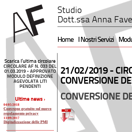
Studio
Dott.ssa Anna Fave
Home
I Nostri Servizi
Modul
Scarica l’ultima circolare
CIRCOLARE AF N. 033 DEL
21/02/2019 -
CIR
01.03.2019 - APPROVATO
MODULO DEFINIZIONE
CONVERSIONE DE
AGEVOLATA LITI
PENDENTI
CONVERSIONE DE
Ultime news ›
04/05/2018
Convegno gratuito sul nuovo
regolamento privacy
13/09/2017
Digitalizzazione delle PMI