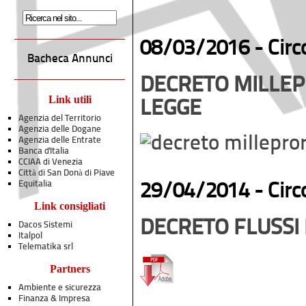
08/03/2016 -
Circ
Bacheca Annunci
DECRETO MILLEP
Link utili
LEGGE
Agenzia del Territorio
Agenzia delle Dogane
Agenzia delle Entrate
Banca d'Italia
CCIAA di Venezia
Città di San Donà di Piave
Equitalia
29/04/2014 -
Circ
Link consigliati
DECRETO FLUSS
Dacos Sistemi
Italpol
Telematika srl
Partners
Ambiente e sicurezza
Finanza & Impresa