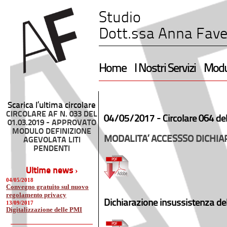
Studio
Dott.ssa Anna Fave
Home
I Nostri Servizi
Modul
Scarica l’ultima circolare
CIRCOLARE AF N. 033 DEL
04/05/2017 -
Circolare 064 de
01.03.2019 - APPROVATO
MODULO DEFINIZIONE
MODALITA’ ACCESSSO DICHI
AGEVOLATA LITI
PENDENTI
Ultime news ›
04/05/2018
Convegno gratuito sul nuovo
regolamento privacy
Dichiarazione insussistenza debit
13/09/2017
Digitalizzazione delle PMI