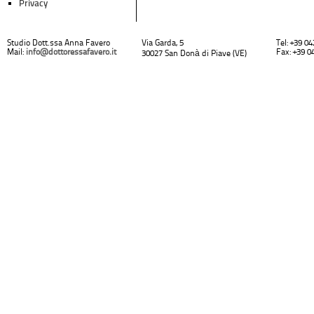
Privacy
Studio Dott.ssa Anna Favero
Via Garda, 5
Tel: +39 0
Mail:
info@dottoressafavero.it
Fax: +39 0
30027 San Donà di Piave (VE)